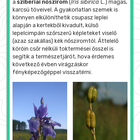
a
szibériai nőszirom
(
Iris sibirica
L.) magas,
karcsú töveivel. A gyakorlatlan szemek is
könnyen elkülöníthetik csupasz leplei
alapján a kertekből kivadult, külső
lepelcimpáin szőrszerű képleteket viselő
(azaz szakállas) kék nősziromtól. Áttelelő
kóróin csőr nélküli toktermései ősszel is
segítik a természetjárót, hova érdemes
következő évben virágzáskor
fényképezőgéppel visszatérni.