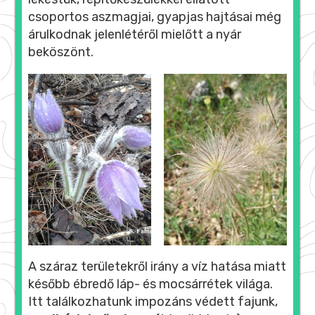
csoportos aszmagjai, gyapjas hajtásai még
árulkodnak jelenlétéről mielőtt a nyár
beköszönt.
A száraz területekről irány a víz hatása miatt
később ébredő láp- és mocsárrétek világa.
Itt találkozhatunk impozáns védett fajunk,