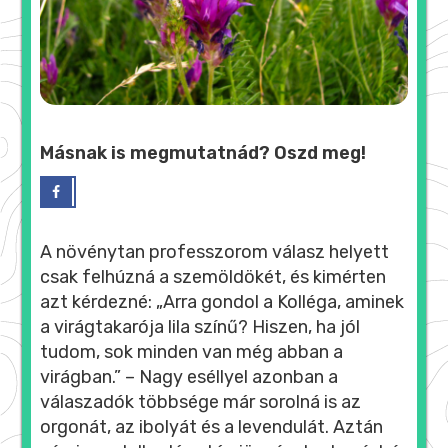
Másnak is megmutatnád? Oszd meg!
A növénytan professzorom válasz helyett
csak felhúzná a szemöldökét, és kimérten
azt kérdezné: „Arra gondol a Kolléga, aminek
a virágtakarója lila színű? Hiszen, ha jól
tudom, sok minden van még abban a
virágban.” – Nagy eséllyel azonban a
válaszadók többsége már sorolná is az
orgonát, az ibolyát és a levendulát. Aztán