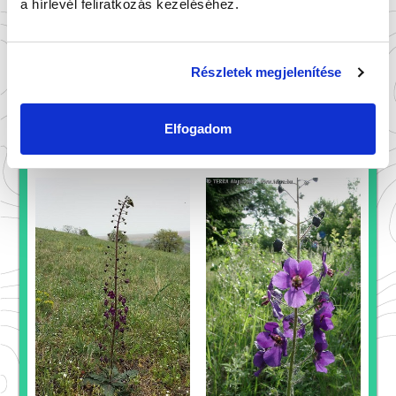
a hírlevél feliratkozás kezeléséhez.
tátogatófélék családjához tartozását egy
szimmetriasíkkal rendelkező virágai is
sejtetik. Száraz gyepeken járva kezdőknek is
Részletek megjelenítése
sikerélményt jelenthet, mert könnyű
felismerni. Egyszerű fürtben álló, lila
pártával rendelkező virágokkal nincs másik
Elfogadom
ökörfarkkóró faj hazánkban.