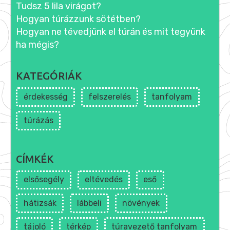
Tudsz 5 lila virágot?
Hogyan túrázzunk sötétben?
Hogyan ne tévedjünk el túrán és mit tegyünk
ha mégis?
KATEGÓRIÁK
érdekesség
felszerelés
tanfolyam
túrázás
CÍMKÉK
elsősegély
eltévedés
eső
hátizsák
lábbeli
növények
tájoló
térkép
túravezető tanfolyam