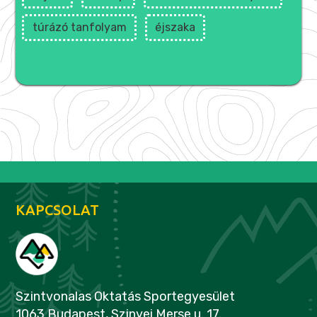
túrázó tanfolyam
éjszaka
KAPCSOLAT
Szintvonalas Oktatás Sportegyesület
1063 Budapest, Szinyei Merse u. 17.