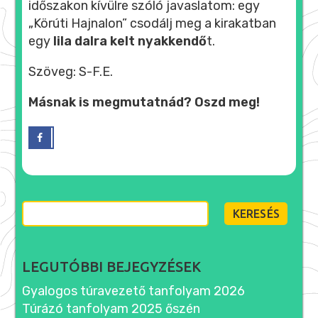
időszakon kívülre szóló javaslatom: egy
„Körúti Hajnalon” csodálj meg a kirakatban
egy
lila dalra kelt nyakkendő
t.
Szöveg: S-F.E.
Másnak is megmutatnád? Oszd meg!
KERESÉS:
LEGUTÓBBI BEJEGYZÉSEK
Gyalogos túravezető tanfolyam 2026
Túrázó tanfolyam 2025 őszén