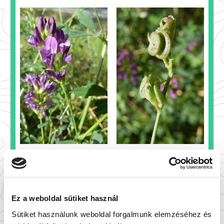
Elsőre könnyű feladatnak tűnt, de kezdtem
elveszni a kékeslilák, ibolyáskékek
elbizonytalanító határterületein. Így
menedéket kerestem a
lila
Ez a weboldal sütiket használ
ökörfarkkóróban
(
Verbascum phoeniceum
Sütiket használunk weboldal forgalmunk elemzéséhez és
L.), ami már nevében is színt vall. A