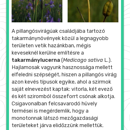
A pillangósvirágúak családjába tartozó
takarmánynövények közül a legnagyobb
területen vetik hazánkban, mégis
keveseknél kerülne említésre a
takarmánylucerna
(
Medicago sativa
L.).
Hajlamosak vagyunk hasznossága mellett
elfeledni szépségét, hiszen a pillangós virág
azon kevés típusok egyike, ahol a szirmok
saját elnevezést kaptak: vitorla, két evező
és két sziromból összeforrt csónak alkotja.
Csigavonalban felcsavarodó hüvely
termései is megérdemlik, hogy a
monotonnak látszó mezőgazdasági
területeket járva elidőzzünk mellettük.