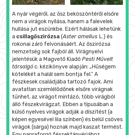
A nyár végéről, az ősz beköszöntéről elsőre
nem a virágok nyílása, hanem a falevelek
hullása jut eszünkbe. Ezért hálásak lehetünk
a
csillagőszirózsa
(
Aster amellus
L.) és
rokonai záró felvonásáért. Az őszirózsa
nemzetség sok fajból áll. Virágnyelvi
jelentésük a Magvető Kiadó
Pesti Művelt
társalgó
c. kézikönyve alapján: „Hűségem
kötelékét a halál sem bontja fel.” A
fészkesek családjába tartozó fajok. Ami
avatatlan szemlélődőnek elsőre virágnak
tűnhet, az virágot mintázó, több virágból
álló fészekvirágzat. Ebben a típusában a
külső nyelves virágok adják a díszítést (a
képen egyesével lila színben) és belül csöves
virágok (sárga) hoznak majd kaszat termést.
Egy napraforgó fészektányérjához