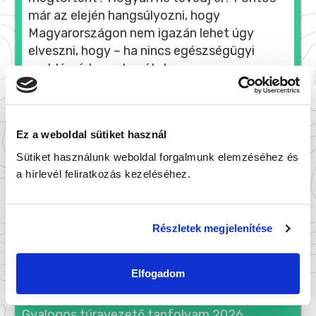
már az elején hangsúlyozni, hogy
Magyarországon nem igazán lehet úgy
elveszni, hogy – ha nincs egészségügyi
problémád, amely gátol a
továbbhaladásban – abból logikus
gondolkodással […]
Ez a weboldal sütiket használ
ÉRDEKEL
Sütiket használunk weboldal forgalmunk elemzéséhez és
a hírlevél feliratkozás kezeléséhez.
Részletek megjelenítése
KERESÉS:
Elfogadom
LEGUTÓBBI BEJEGYZÉSEK
Gyalogos túravezető tanfolyam 2026