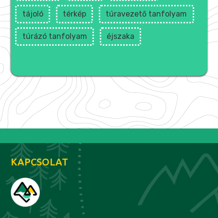
tájoló
térkép
túravezető tanfolyam
túrázó tanfolyam
éjszaka
KAPCSOLAT