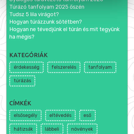
Túrázó tanfolyam 2025 őszén
Tudsz 5 lila virágot?
Hogyan túrázzunk sötétben?
Hogyan ne tévedjünk el túrán és mit tegyünk
ha mégis?
KATEGÓRIÁK
érdekesség
felszerelés
tanfolyam
túrázás
CÍMKÉK
elsősegély
eltévedés
eső
hátizsák
lábbeli
növények