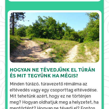
HOGYAN NE TÉVEDJÜNK EL TÚRÁN
ÉS MIT TEGYÜNK HA MÉGIS?
Minden túrázó, túravezető rémálma az
eltévedés vagy egy csoporttag eltévedése.
Mit tehetünk azért, hogy ez ne történjen
meg? Hogyan oldhatjuk meg a helyzetet, ha
megtörtént? Hogyan ne tévedj el? Fontos