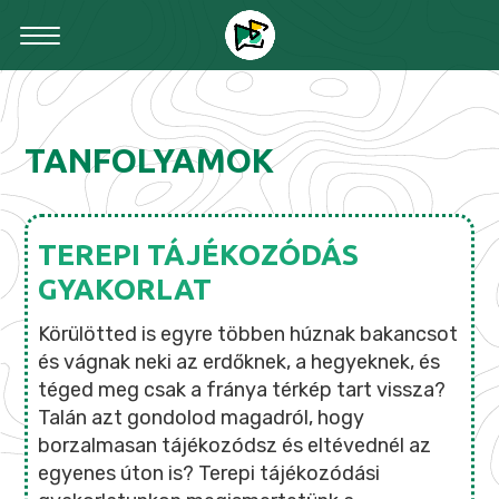
TANFOLYAMOK
TEREPI TÁJÉKOZÓDÁS
GYAKORLAT
Körülötted is egyre többen húznak bakancsot
és vágnak neki az erdőknek, a hegyeknek, és
téged meg csak a fránya térkép tart vissza?
Talán azt gondolod magadról, hogy
borzalmasan tájékozódsz és eltévednél az
egyenes úton is? Terepi tájékozódási