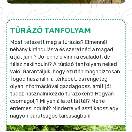
TÚRÁZÓ TANFOLYAM
Most tetszett meg a túrázás? Elmennél
néhány kirándulásra és szeretnéd a magad
útját járni? Jó lenne elvinni a családot, de
félsz nekiindulni? A túrázó tanfolyam neked
való! Garantáljuk, hogy ezután magabiztosan
fogod használni a térképet, és rengeteg
olyan információval gazdagodsz, amit jól
tudsz használni kezdő túrázóként! Hogyan
csomagolj? Milyen állatot láttál? Merre
érdemes indulni? Minderre választ kapsz egy
nagyon barátságos társaságban!