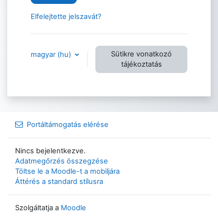
Elfelejtette jelszavát?
Sütikre vonatkozó
magyar ‎(hu)‎
tájékoztatás
Portáltámogatás elérése
Nincs bejelentkezve.
Adatmegőrzés összegzése
Töltse le a Moodle-t a mobiljára
Áttérés a standard stílusra
Szolgáltatja a
Moodle